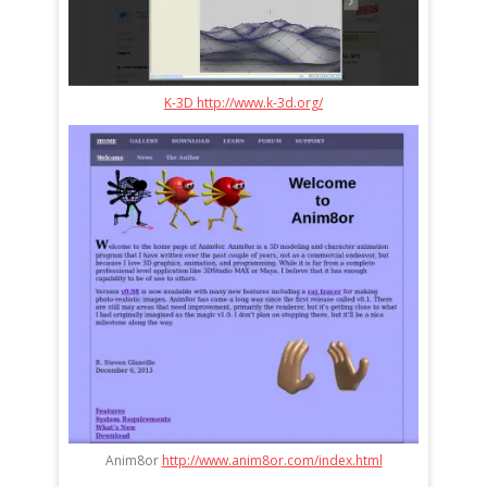
K-3D http://www.k-3d.org/
http
Anim8or
http://www.anim8or.com/index.html