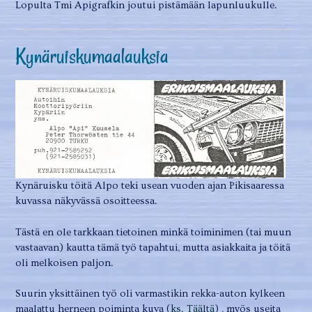
Lopulta Tmi Apigrafkin joutui pistämään lapunluukulle.
Kynäruiskumaalauksia
Kynäruisku töitä Alpo teki usean vuoden ajan Pikisaaressa
kuvassa näkyvässä osoitteessa.
Tästä en ole tarkkaan tietoinen minkä toiminimen (tai muun
vastaavan) kautta tämä työ tapahtui, mutta asiakkaita ja töitä
oli melkoisen paljon.
Suurin yksittäinen työ oli varmastikin rekka-auton kylkeen
maalattu herneen poiminta kuva (
ks. Täältä
) , myös useita