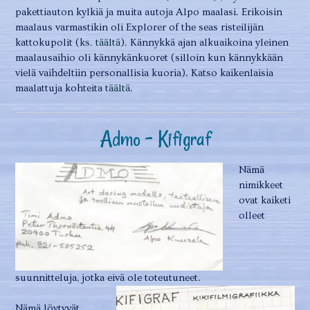
pakettiauton kylkiä ja muita autoja Alpo maalasi. Erikoisin
maalaus varmastikin oli Explorer of the seas risteilijän
kattokupolit (
ks. täältä
). Kännykkä ajan alkuaikoina yleinen
maalausaihio oli kännykänkuoret (silloin kun kännykkään
vielä vaihdeltiin personallisia kuoria). Katso kaikenlaisia
maalattuja kohteita
täältä
.
Admo – Kifigraf
Nämä
nimikkeet
ovat kaiketi
olleet
suunnitteluja, jotka eivä ole toteutuneet
.
Nämä löytyvät