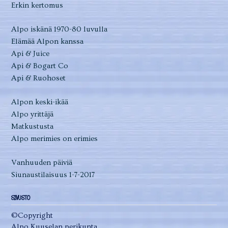
Erkin kertomus
Alpo iskänä 1970-80 luvulla
Elämää Alpon kanssa
Api & Juice
Api & Bogart Co
Api & Ruohoset
Alpon keski-ikää
Alpo yrittäjä
Matkustusta
Alpo merimies on erimies
Vanhuuden päiviä
Siunaustilaisuus 1-7-2017
SIVUSTO
©Copyright
Alpo Kuuselan perikunta