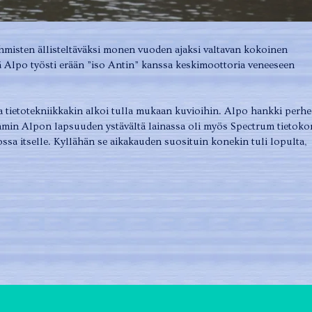
 ihmisten ällisteltäväksi monen vuoden ajaksi valtavan kokoinen
 Alpo työsti erään ”iso Antin” kanssa keskimoottoria veneeseen
 tietotekniikkakin alkoi tulla mukaan kuvioihin. Alpo hankki perhe
in Alpon lapsuuden ystävältä lainassa oli myös Spectrum tietokon
sa itselle. Kyllähän se aikakauden suosituin konekin tuli lopulta,