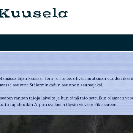
 Kuusela
elämässä Eijan kanssa. Tero ja Tomas olivat muutaman vuoden ikäsiä
tsomassa asuntoa Stålarminkadun asunnon seuraajaksi.
saaren rannan taloja laivalta ja kun tämä talo sattuikin olemaan va
uutto tapahtuikin Alpon sydämen täysin vievään Pikisaareen.