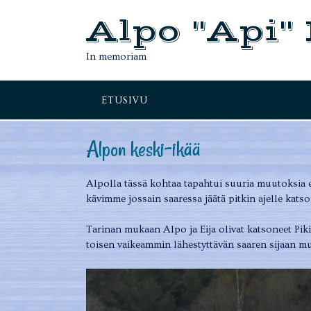
Skip
Alpo "Api"
to
content
In memoriam
ETUSIVU
Alpon keski-ikää
Alpolla tässä kohtaa tapahtui suuria muutoksia 
kävimme jossain saaressa jäätä pitkin ajelle ka
Tarinan mukaan Alpo ja Eija olivat katsoneet Piki
toisen vaikeammin lähestyttävän saaren sijaan m