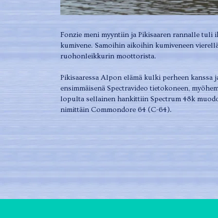
Fonzie meni myyntiin ja Pikisaaren rannalle tuli
kumivene. Samoihin aikoihin kumiveneen vierellä
ruohonleikkurin moottorista.
Pikisaaressa Alpon elämä kulki perheen kanssa ja
ensimmäisenä Spectravideo tietokoneen, myöhemm
lopulta sellainen hankittiin Spectrum 48k muodos
nimittäin Commondore 64 (C-64).