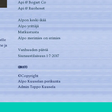
Api & Bogart Co
Api & Ruohoset
Alpon keski-ikää
Alpo yrittäjä
Matkustusta
Alpo merimies on erimies
elle
e ja
Vanhuuden päiviä
Siunaustilaisuus 1-7-2017
SIVUSTO
©Copyright
Alpo Kuuselan perikunta
Admin Teppo Kuusela